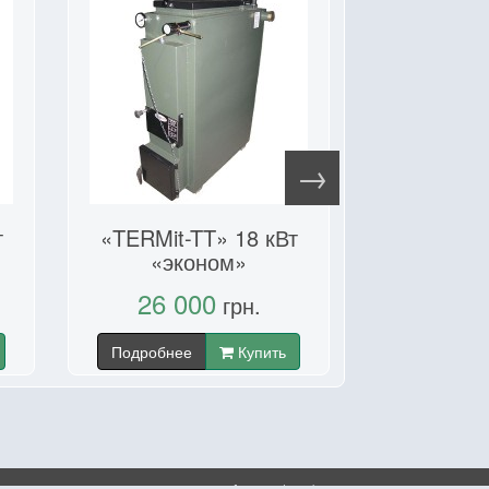
т
«TERMit-TT» 18 кВт
«TERMit-
«эконом»
«ста
26 000
21 5
грн.
Подробнее
Купить
Подробнее