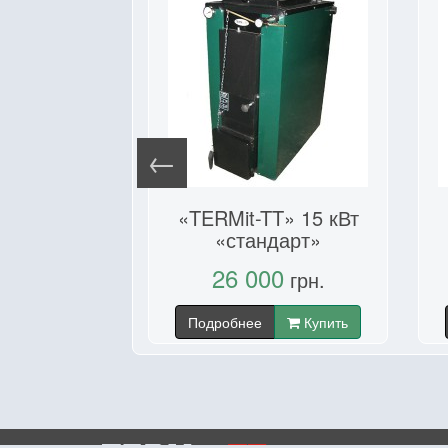
T» 12 кВт
«TERMit-TT» 15 кВт
ном»
«стандарт»
00
26 000
грн.
грн.
Купить
Подробнее
Купить