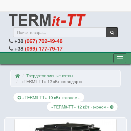
+38
(067) 702-49-48
+38
(099) 177-79-17
Кнопк
для
пере
Твердотопливные котлы
навиг
«TERMit-TT» 12 кВт «стандарт»
«TERMit-TT» 10 кВт «эконом»
«TERMit-TT» 12 кВт «эконом»