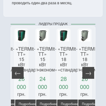
проводить один-два раза в месяц.
ЛИДЕРЫ ПРОДАЖ
ERMit-
«TERMit-
«TERMit-
«TERMit-
«TERMit-
«T
T»
TT»
TT»
TT»
TT»
T
12
15
15
18
18
1
Вт
кВт
кВт
кВт
кВт
к
коном»
«стандарт»
«эконом»
«стандарт»
«эконом»
«с
21
26
24
28
26
2
00
000
000
000
000
5
рн.
грн.
грн.
грн.
грн.
гр
одробнее
Подробнее
Подробнее
Подробнее
Подробнее
П